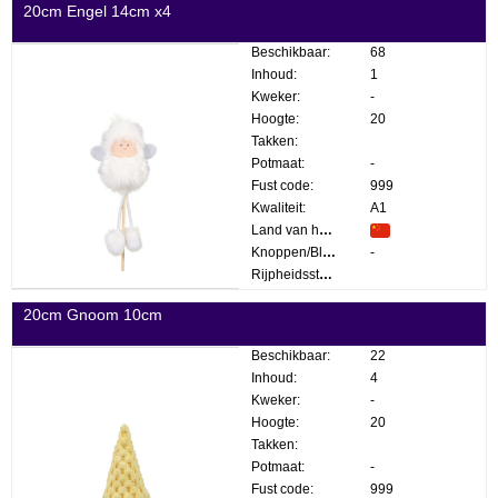
20cm Engel 14cm x4
Beschikbaar:
68
Inhoud:
1
Kweker:
-
Hoogte:
20
Takken:
Potmaat:
-
Fust code:
999
Kwaliteit:
A1
Land van herkomst:
Knoppen/Bloemen:
-
Rijpheidsstadium:
20cm Gnoom 10cm
Beschikbaar:
22
Inhoud:
4
Kweker:
-
Hoogte:
20
Takken:
Potmaat:
-
Fust code:
999