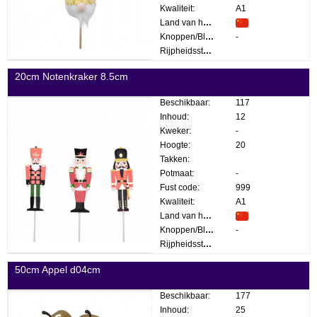
Kwaliteit:
A1
Land van herkomst:
Knoppen/Bloemen:
-
Rijpheidsstadium:
20cm Notenkraker 8.5cm
Beschikbaar:
117
Inhoud:
12
Kweker:
-
Hoogte:
20
Takken:
Potmaat:
-
Fust code:
999
Kwaliteit:
A1
Land van herkomst:
Knoppen/Bloemen:
-
Rijpheidsstadium:
50cm Appel d04cm
Beschikbaar:
177
Inhoud:
25