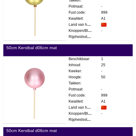
Takken:
Potmaat:
-
Fust code:
999
Kwaliteit:
A1
Land van herkomst:
Knoppen/Bloemen:
-
Rijpheidsstadium:
50cm Kerstbal d06cm mat
Beschikbaar:
1
Inhoud:
25
Kweker:
-
Hoogte:
50
Takken:
Potmaat:
-
Fust code:
999
Kwaliteit:
A1
Land van herkomst:
Knoppen/Bloemen:
-
Rijpheidsstadium:
50cm Kerstbal d06cm mat