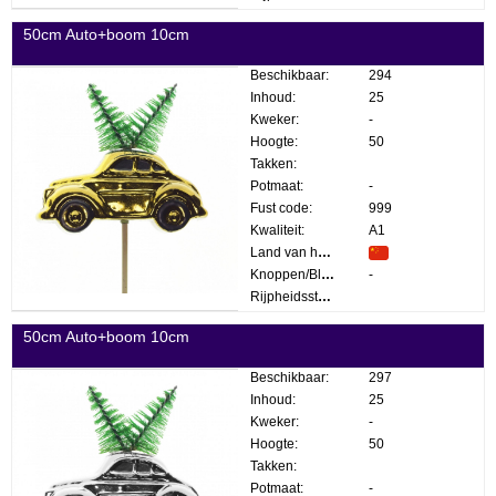
50cm Auto+boom 10cm
Beschikbaar:
294
Inhoud:
25
Kweker:
-
Hoogte:
50
Takken:
Potmaat:
-
Fust code:
999
Kwaliteit:
A1
Land van herkomst:
Knoppen/Bloemen:
-
Rijpheidsstadium:
50cm Auto+boom 10cm
Beschikbaar:
297
Inhoud:
25
Kweker:
-
Hoogte:
50
Takken:
Potmaat:
-