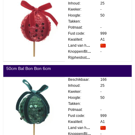
Inhoud:
25
Kweker:
-
Hoogte:
50
Takken:
Potmaat:
-
Fust code:
999
Kwaliteit:
A1
Land van herkomst:
Knoppen/Bloemen:
-
Rijpheidsstadium:
50cm Bal Bon Bon 6cm
Beschikbaar:
166
Inhoud:
25
Kweker:
-
Hoogte:
50
Takken:
Potmaat:
-
Fust code:
999
Kwaliteit:
A1
Land van herkomst:
Knoppen/Bloemen:
-