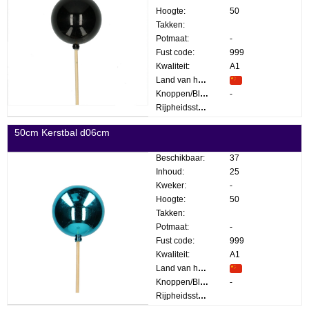
Hoogte:
50
Takken:
Potmaat:
-
Fust code:
999
Kwaliteit:
A1
Land van herkomst:
Knoppen/Bloemen:
-
Rijpheidsstadium:
50cm Kerstbal d06cm
Beschikbaar:
37
Inhoud:
25
Kweker:
-
Hoogte:
50
Takken:
Potmaat:
-
Fust code:
999
Kwaliteit:
A1
Land van herkomst:
Knoppen/Bloemen:
-
Rijpheidsstadium: