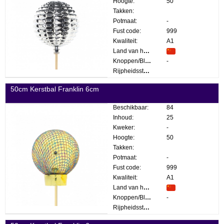
Hoogte:
50
Takken:
Potmaat:
-
Fust code:
999
Kwaliteit:
A1
Land van herkomst:
Knoppen/Bloemen:
-
Rijpheidsstadium:
50cm Kerstbal Franklin 6cm
Beschikbaar:
84
Inhoud:
25
Kweker:
-
Hoogte:
50
Takken:
Potmaat:
-
Fust code:
999
Kwaliteit:
A1
Land van herkomst:
Knoppen/Bloemen:
-
Rijpheidsstadium: