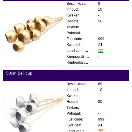
Beschikbaar:
8
Inhoud:
10
Kweker:
-
Hoogte:
50
Takken:
Potmaat:
-
Fust code:
999
Kwaliteit:
A1
Land van herkomst:
Knoppen/Bloemen:
-
Rijpheidsstadium:
50cm Bell cup
Beschikbaar:
69
Inhoud:
10
Kweker:
-
Hoogte:
50
Takken:
Potmaat:
-
Fust code:
999
Kwaliteit:
A1
Land van herkomst: