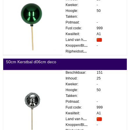
Kweker:
-
Hoogte:
50
Takken:
Potmaat:
-
Fust code:
999
Kwaliteit:
A1
Land van herkomst:
Knoppen/Bloemen:
-
Rijpheidsstadium:
50cm Kerstbal d06cm deco
Beschikbaar:
151
Inhoud:
25
Kweker:
-
Hoogte:
50
Takken:
Potmaat:
-
Fust code:
999
Kwaliteit:
A1
Land van herkomst:
Knoppen/Bloemen:
-