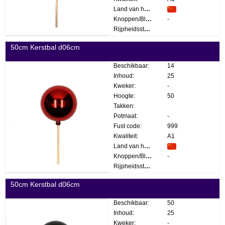
Land van herkomst:
Knoppen/Bloemen:
-
Rijpheidsstadium:
50cm Kerstbal d06cm
Beschikbaar:
14
Inhoud:
25
Kweker:
-
Hoogte:
50
Takken:
Potmaat:
-
Fust code:
999
Kwaliteit:
A1
Land van herkomst:
Knoppen/Bloemen:
-
Rijpheidsstadium:
50cm Kerstbal d06cm
Beschikbaar:
50
Inhoud:
25
Kweker:
-