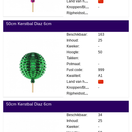
Land van herkomst:
Knoppen/Bloemen:
-
Rijpheidsstadium:
50cm Kerstbal Diaz 6cm
Beschikbaar:
163
Inhoud:
25
Kweker:
-
Hoogte:
50
Takken:
Potmaat:
-
Fust code:
999
Kwaliteit:
A1
Land van herkomst:
Knoppen/Bloemen:
-
Rijpheidsstadium:
50cm Kerstbal Diaz 6cm
Beschikbaar:
34
Inhoud:
25
Kweker:
-