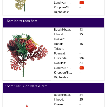
Land van herkomst:
Knoppen/Bloemen:
-
Rijpheidsstadium:
15cm Kerst roos 8cm
Beschikbaar:
43
Inhoud:
25
Kweker:
-
Hoogte:
15
Takken:
Potmaat:
-
Fust code:
999
Kwaliteit:
A1
Land van herkomst:
Knoppen/Bloemen:
-
Rijpheidsstadium:
15cm Ster Buon Natale 7cm
Beschikbaar:
84
Inhoud:
25
Kweker:
-