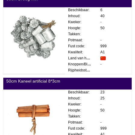
Beschikbaar:
6
Inhoud:
40
Kweker:
-
Hoogte:
50
Takken:
Potmaat:
-
Fust code:
999
Kwaliteit:
A1
Land van herkomst:
Knoppen/Bloemen:
-
Rijpheidsstadium:
50cm Kaneel artificial 8*3cm
Beschikbaar:
23
Inhoud:
25
Kweker:
-
Hoogte:
50
Takken:
Potmaat:
-
Fust code:
999
Kwaliteit:
A1