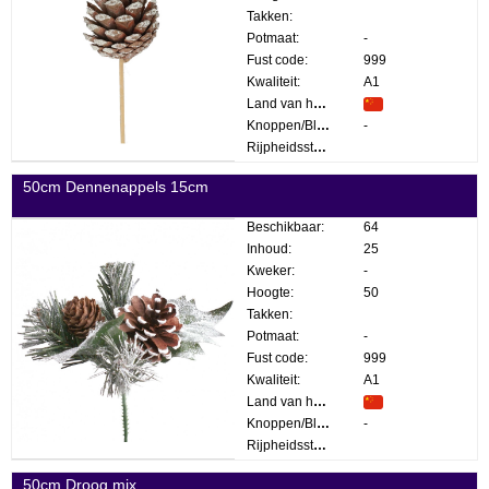
Takken:
Potmaat:
-
Fust code:
999
Kwaliteit:
A1
Land van herkomst:
Knoppen/Bloemen:
-
Rijpheidsstadium:
50cm Dennenappels 15cm
Beschikbaar:
64
Inhoud:
25
Kweker:
-
Hoogte:
50
Takken:
Potmaat:
-
Fust code:
999
Kwaliteit:
A1
Land van herkomst:
Knoppen/Bloemen:
-
Rijpheidsstadium:
50cm Droog mix