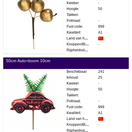
Kweker:
-
Hoogte:
50
Takken:
Potmaat:
-
Fust code:
999
Kwaliteit:
A1
Land van herkomst:
Knoppen/Bloemen:
-
Rijpheidsstadium:
50cm Auto+boom 10cm
Beschikbaar:
241
Inhoud:
25
Kweker:
-
Hoogte:
50
Takken:
Potmaat:
-
Fust code:
999
Kwaliteit:
A1
Land van herkomst:
Knoppen/Bloemen:
-
Rijpheidsstadium: