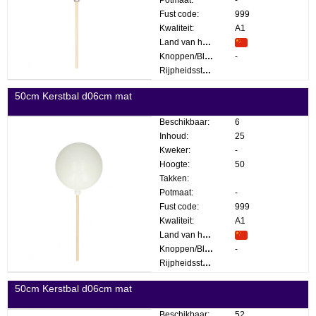
Fust code:
999
Kwaliteit:
A1
Land van herkomst:
Knoppen/Bloemen:
-
Rijpheidsstadium:
50cm Kerstbal d06cm mat
Beschikbaar:
6
Inhoud:
25
Kweker:
-
Hoogte:
50
Takken:
Potmaat:
-
Fust code:
999
Kwaliteit:
A1
Land van herkomst:
Knoppen/Bloemen:
-
Rijpheidsstadium:
50cm Kerstbal d06cm mat
Beschikbaar:
52