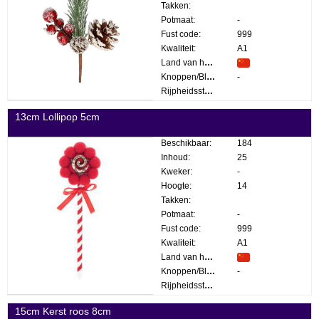
Takken:
Potmaat:
-
Fust code:
999
Kwaliteit:
A1
Land van herkomst:
Knoppen/Bloemen:
-
Rijpheidsstadium:
13cm Lollipop 5cm
Beschikbaar:
184
Inhoud:
25
Kweker:
-
Hoogte:
14
Takken:
Potmaat:
-
Fust code:
999
Kwaliteit:
A1
Land van herkomst:
Knoppen/Bloemen:
-
Rijpheidsstadium:
15cm Kerst roos 8cm