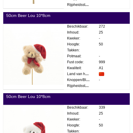
Rijpheidsstadium:
50cm Beer Lou 10*8cm
Beschikbaar:
272
Inhoud:
25
Kweker:
-
Hoogte:
50
Takken:
Potmaat:
-
Fust code:
999
Kwaliteit:
A1
Land van herkomst:
Knoppen/Bloemen:
-
Rijpheidsstadium:
50cm Beer Lou 10*8cm
Beschikbaar:
339
Inhoud:
25
Kweker:
-
Hoogte:
50
Takken: