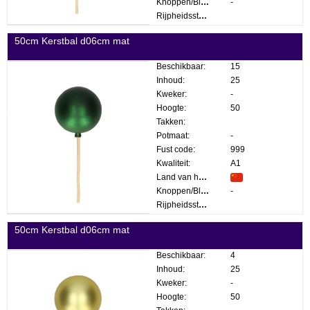
Knoppen/Bloemen:
-
Rijpheidsstadium:
50cm Kerstbal d06cm mat
Beschikbaar:
15
Inhoud:
25
Kweker:
-
Hoogte:
50
Takken:
Potmaat:
-
Fust code:
999
Kwaliteit:
A1
Land van herkomst:
Knoppen/Bloemen:
-
Rijpheidsstadium:
50cm Kerstbal d06cm mat
Beschikbaar:
4
Inhoud:
25
Kweker:
-
Hoogte:
50