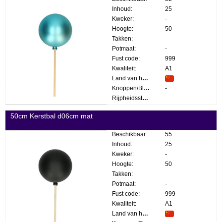
Inhoud:
25
Kweker:
-
Hoogte:
50
Takken:
Potmaat:
-
Fust code:
999
Kwaliteit:
A1
Land van herkomst:
Knoppen/Bloemen:
-
Rijpheidsstadium:
50cm Kerstbal d06cm mat
Beschikbaar:
55
Inhoud:
25
Kweker:
-
Hoogte:
50
Takken:
Potmaat:
-
Fust code:
999
Kwaliteit:
A1
Land van herkomst: