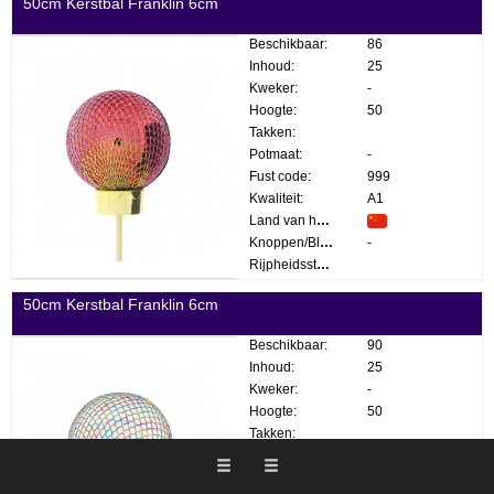
50cm Kerstbal Franklin 6cm
Beschikbaar:
86
Inhoud:
25
Kweker:
-
Hoogte:
50
Takken:
Potmaat:
-
Fust code:
999
Kwaliteit:
A1
Land van herkomst:
Knoppen/Bloemen:
-
Rijpheidsstadium:
50cm Kerstbal Franklin 6cm
Beschikbaar:
90
Inhoud:
25
Kweker:
-
Hoogte:
50
Takken:
Potmaat:
-
Fust code:
999