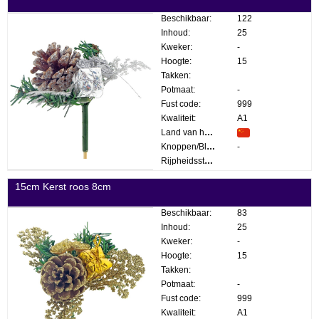
Beschikbaar:
122
Inhoud:
25
Kweker:
-
Hoogte:
15
Takken:
Potmaat:
-
Fust code:
999
Kwaliteit:
A1
Land van herkomst:
Knoppen/Bloemen:
-
Rijpheidsstadium:
15cm Kerst roos 8cm
Beschikbaar:
83
Inhoud:
25
Kweker:
-
Hoogte:
15
Takken:
Potmaat:
-
Fust code:
999
Kwaliteit:
A1