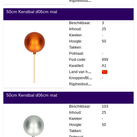
Rijpheidsstadium:
50cm Kerstbal d06cm mat
Beschikbaar:
3
Inhoud:
25
Kweker:
-
Hoogte:
50
Takken:
Potmaat:
-
Fust code:
999
Kwaliteit:
A1
Land van herkomst:
Knoppen/Bloemen:
-
Rijpheidsstadium:
50cm Kerstbal d06cm mat
Beschikbaar:
103
Inhoud:
25
Kweker:
-
Hoogte:
50
Takken:
Potmaat:
-