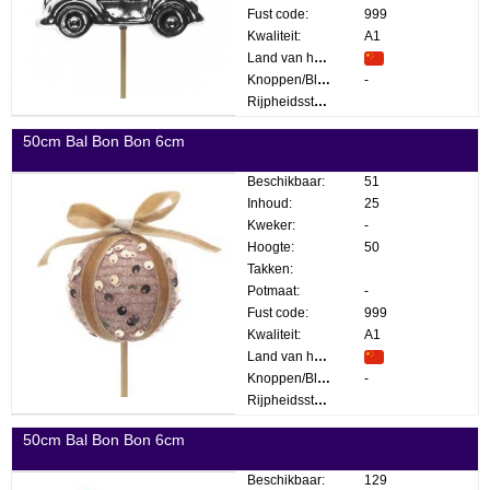
Fust code:
999
Kwaliteit:
A1
Land van herkomst:
Knoppen/Bloemen:
-
Rijpheidsstadium:
50cm Bal Bon Bon 6cm
Beschikbaar:
51
Inhoud:
25
Kweker:
-
Hoogte:
50
Takken:
Potmaat:
-
Fust code:
999
Kwaliteit:
A1
Land van herkomst:
Knoppen/Bloemen:
-
Rijpheidsstadium:
50cm Bal Bon Bon 6cm
Beschikbaar:
129