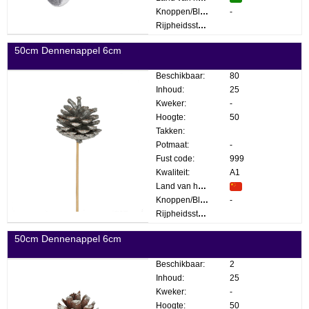
Knoppen/Bloemen:
-
Rijpheidsstadium:
50cm Dennenappel 6cm
Beschikbaar:
80
Inhoud:
25
Kweker:
-
Hoogte:
50
Takken:
Potmaat:
-
Fust code:
999
Kwaliteit:
A1
Land van herkomst:
Knoppen/Bloemen:
-
Rijpheidsstadium:
50cm Dennenappel 6cm
Beschikbaar:
2
Inhoud:
25
Kweker:
-
Hoogte:
50