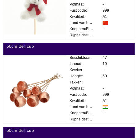
Potmaat:
-
Fust code:
999
Kwaliteit:
A1
Land van herkomst:
Knoppen/Bloemen:
-
Rijpheidsstadium:
50cm Bell cup
Beschikbaar:
47
Inhoud:
10
Kweker:
-
Hoogte:
50
Takken:
Potmaat:
-
Fust code:
999
Kwaliteit:
A1
Land van herkomst:
Knoppen/Bloemen:
-
Rijpheidsstadium:
50cm Bell cup