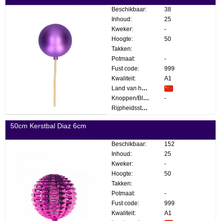
Beschikbaar:
38
Inhoud:
25
Kweker:
-
Hoogte:
50
Takken:
Potmaat:
-
Fust code:
999
Kwaliteit:
A1
Land van herkomst:
Knoppen/Bloemen:
-
Rijpheidsstadium:
50cm Kerstbal Diaz 6cm
Beschikbaar:
152
Inhoud:
25
Kweker:
-
Hoogte:
50
Takken:
Potmaat:
-
Fust code:
999
Kwaliteit:
A1