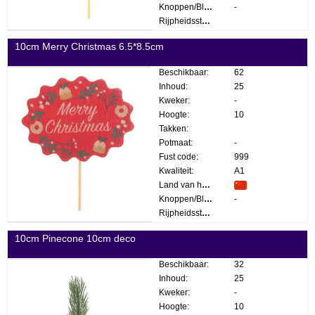
Knoppen/Bloemen:
-
Rijpheidsstadium:
10cm Merry Christmas 6.5*8.5cm
Beschikbaar:
62
Inhoud:
25
Kweker:
-
Hoogte:
10
Takken:
Potmaat:
-
Fust code:
999
Kwaliteit:
A1
Land van herkomst:
Knoppen/Bloemen:
-
Rijpheidsstadium:
10cm Pinecone 10cm deco
Beschikbaar:
32
Inhoud:
25
Kweker:
-
Hoogte:
10