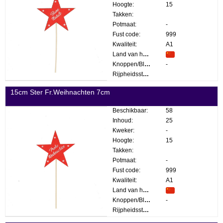
Hoogte:
15
Takken:
Potmaat:
-
Fust code:
999
Kwaliteit:
A1
Land van herkomst:
Knoppen/Bloemen:
-
Rijpheidsstadium:
15cm Ster Fr.Weihnachten 7cm
Beschikbaar:
58
Inhoud:
25
Kweker:
-
Hoogte:
15
Takken:
Potmaat:
-
Fust code:
999
Kwaliteit:
A1
Land van herkomst:
Knoppen/Bloemen:
-
Rijpheidsstadium: